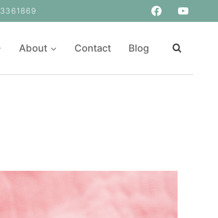
361869
About
Contact
Blog