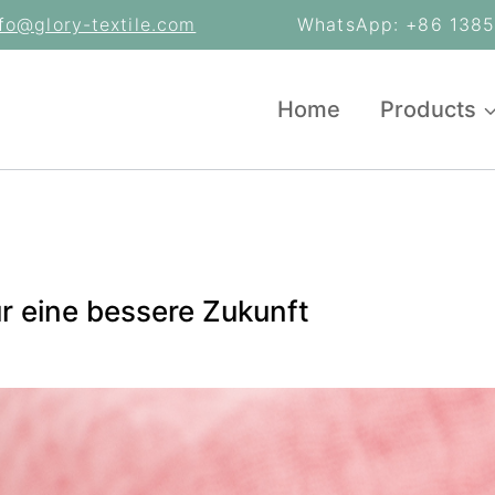
nfo@glory-textile.com
WhatsApp: +86 13853
Home
Products
r eine bessere Zukunft